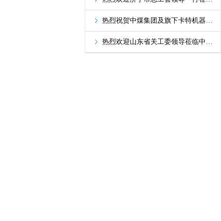
热烈祝贺中煤集团及旗下卡特机器人公司双双获评2020年度济宁市知名品牌
热烈欢迎山东省关工委领导莅临中煤集团参观指导