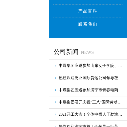
产品百科
联系我们
公司新闻
NEWS
中煤集团应邀参加山东女子学院、山东交通学院2021年春季招聘会
热烈欢迎泛亚国际货运公司领导莅临我集团洽谈合作
中煤集团应邀参加济宁市青春电商联盟筹备会
中煤集团召开庆祝“三八”国际劳动妇女节座谈会
2021开工大吉！全体中煤人干劲满满“犇”向前！
热烈欢迎济宁市总工会领导一行莅临中煤集团旗下工信商务职业培训学院参观调研