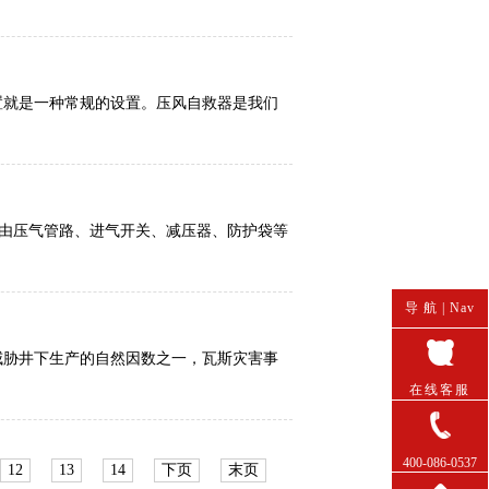
置就是一种常规的设置。压风自救器是我们
由压气管路、进气开关、减压器、防护袋等
导 航 |
Nav
威胁井下生产的自然因数之一，瓦斯灾害事
在线客服
400-086-0537
12
13
14
下页
末页