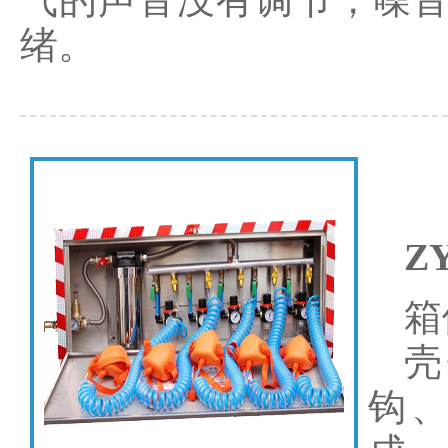
气的声音没有调节，噪
绪。
Z
箱
壳
钩