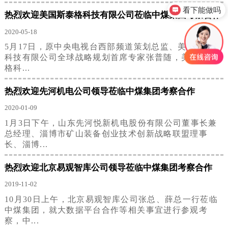
看下能做吗
热烈欢迎美国斯泰格科技有限公司莅临中煤集团考察合作
2020-05-18
5月17日，原中央电视台西部频道策划总监、美国斯泰格
科技有限公司全球战略规划首席专家张普随，美国斯泰
格科...
热烈欢迎先河机电公司领导莅临中煤集团考察合作
2020-01-09
1月3日下午，山东先河悦新机电股份有限公司董事长兼
总经理、淄博市矿山装备创业技术创新战略联盟理事
长、淄博...
热烈欢迎北京易观智库公司领导莅临中煤集团考察合作
2019-11-02
10月30日上午，北京易观智库公司张总、薛总一行莅临
中煤集团，就大数据平台合作等相关事宜进行参观考
察，中...