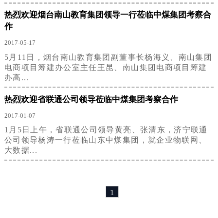
热烈欢迎烟台南山教育集团领导一行莅临中煤集团考察合
作
2017-05-17
5月11日，烟台南山教育集团副董事长杨海义、南山集团
电商项目筹建办公室主任王昆、南山集团电商项目筹建
办高...
热烈欢迎省联通公司领导莅临中煤集团考察合作
2017-01-07
1月5日上午，省联通公司领导黄亮、张清东，济宁联通
公司领导杨涛一行莅临山东中煤集团，就企业物联网、
大数据...
1