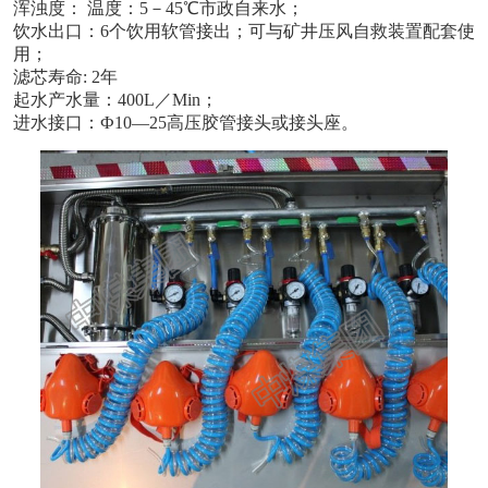
浑浊度： 温度：5－45℃市政自来水；
饮水出口：6个饮用软管接出；可与矿井压风自救装置配套使
用；
滤芯寿命: 2年
起水产水量：400L／Min；
进水接口：Ф10—25高压胶管接头或接头座。