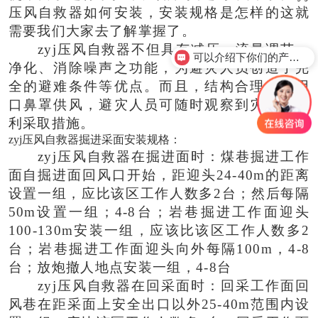
压风自救器如何安装，安装规格是怎样的这就
需要我们大家去了解掌握了。
zyj压风自救器不但具有减压、流量调节、
可以介绍下你们的产品么？
净化、消除噪声之功能，为避灾人员创造了完
全的避难条件等优点。而且，结构合理，采用
口鼻罩供风，避灾人员可随时观察到灾情，以
利采取措施。
zyj
压风自救器掘进采面安装规格：
zyj压风自救器在掘进面时：煤巷掘进工作
面自掘进面回风口开始，距迎头24-40m的距离
设置一组，应比该区工作人数多2台；然后每隔
50m设置一组；4-8台；岩巷掘进工作面迎头
100-130m安装一组，应该比该区工作人数多2
台；岩巷掘进工作面迎头向外每隔100m，4-8
台；放炮撤人地点安装一组，4-8台
zyj压风自救器在回采面时：回采工作面回
风巷在距采面上安全出口以外25-40m范围内设