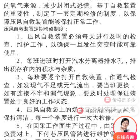
的氧气来源，减少封闭式恐慌。基于自救装置
的重要性，制定了一套定期检修的制度，以保
障压风自救装置能够保持正常工作。
压风自救装置定期检修制度：
1、压风自救装置必须每天进行及时的检
查、维护工作，以确保一旦发生突变时能可靠
使用。
2、每班进班时打开汽水分离器排水孔，排
出积存在内的积水与杂质。
3、每班要逐个打开自救装置，作通气检
查，如发现气不足或无气流出，要当班更换，
如有连接不牢和漏气现象，要及时处理保证装
价格是多少
置处于良好的工作状态。
可以介绍下你们的产品么？
4、压风自救袋上的煤尘要及时清理，经常
保持清洁，每一个季度进行一次大检修。
5、在回采工作面生产过程中，由采煤队长
负责对上、下付巷压风管路进行维护管理，按