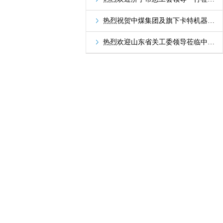
热烈祝贺中煤集团及旗下卡特机器人公司双双获评2020年度济宁市知名品牌
热烈欢迎山东省关工委领导莅临中煤集团参观指导