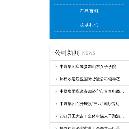
产品百科
联系我们
公司新闻
NEWS
中煤集团应邀参加山东女子学院、山东交通学院2021年春季招聘会
热烈欢迎泛亚国际货运公司领导莅临我集团洽谈合作
中煤集团应邀参加济宁市青春电商联盟筹备会
中煤集团召开庆祝“三八”国际劳动妇女节座谈会
2021开工大吉！全体中煤人干劲满满“犇”向前！
热烈欢迎济宁市总工会领导一行莅临中煤集团旗下工信商务职业培训学院参观调研