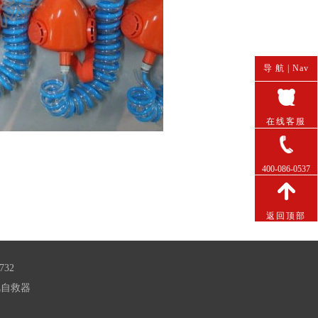
导 航 |
Nav
在线客服
400-086-0537
返回顶部
32
风自救器