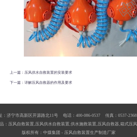
上一篇：
压风供水自救装置的安装要求
下一篇：
详解压风自救器的作用及要求
址：济宁市高新区开源路北11号 电话：400-086-0537 传真：0537-23687
品：压风自救装置,压风供水自救装置,供水施救装置,压风自救器,箱式压
版权所有：中煤集团 - 压风自救装置生产制造厂家